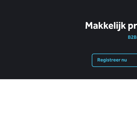
Makkelijk p
B2B 
Registreer nu