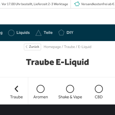
Vor 17.00 Uhr bestellt, Lieferzeit 2-3 Werktage
Versandkostenfrei ab € 
eg
Liquids
Teile
DIY
Zurück
Homepage
/
Traube
/ E-Liquid
Traube E-Liquid
Traube
Aromen
Shake & Vape
CBD