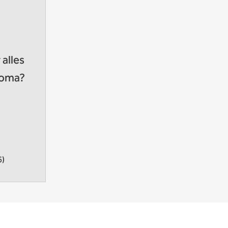
alles
roma?
6)