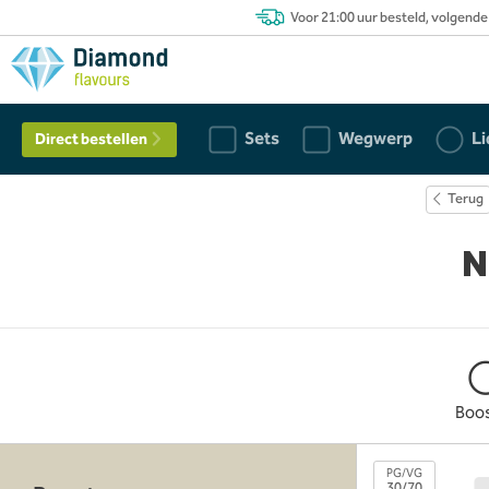
Voor 21:00 uur besteld, volgende
Sets
Wegwerp
Li
Direct bestellen
Terug
N
Boo
PG/VG
30/70