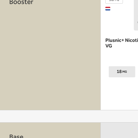
Booster
Plusnic+ Nico
VG
18
MG
Base