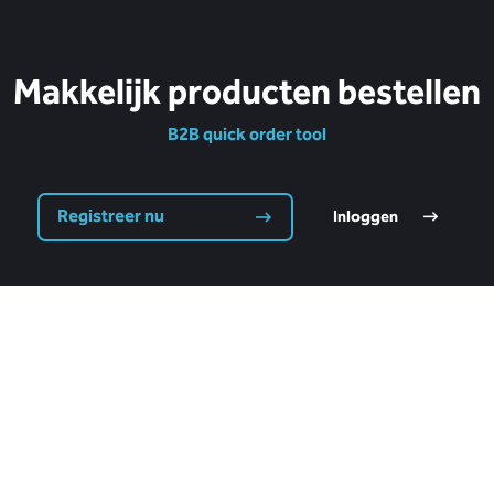
Makkelijk producten bestellen
B2B quick order tool
Registreer nu
Inloggen