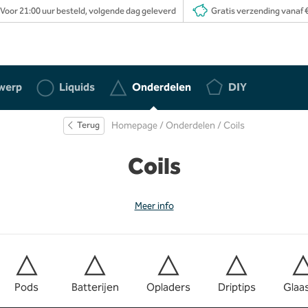
Voor 21:00 uur besteld, volgende dag geleverd
Gratis verzending vanaf €
werp
Liquids
Onderdelen
DIY
Terug
Homepage
/
Onderdelen
/ Coils
Coils
Meer info
Pods
Batterijen
Opladers
Driptips
Glaa