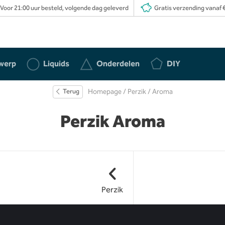
Voor 21:00 uur besteld, volgende dag geleverd
Gratis verzending vanaf €
werp
Liquids
Onderdelen
DIY
Terug
Homepage
/
Perzik
/ Aroma
Perzik Aroma
Perzik