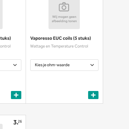
stuks)
Vaporesso EUC coils (5 stuks)
ontrol
Wattage en Temperature Control
Kies je ohm-waarde
3.
26