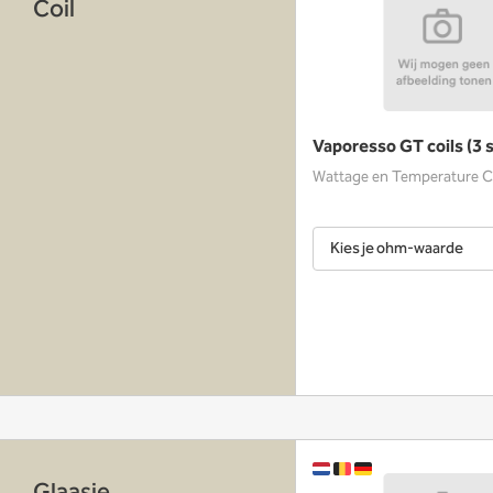
Coil
Vaporesso GT coils (3 
Wattage en Temperature C
Kies je ohm-waarde
Glaasje