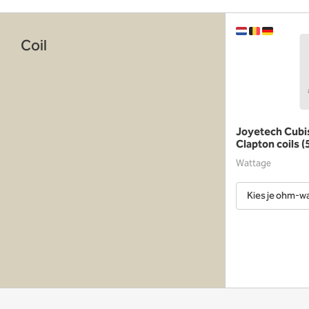
Coil
Joyetech Cubis
Clapton coils (
Wattage
Kies je ohm-w